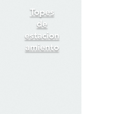
Topes
de
estacion
amiento